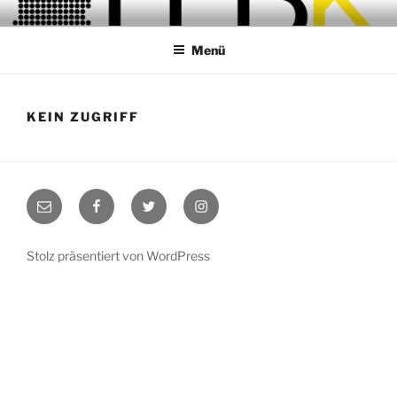
Zum
LANDESELTERNBEIRATS
Inhalt
KINDERTAGESBETREUUNG
Menü
springen
BW
KEIN ZUGRIFF
info@lebk-
Facebook
Twitter
Instagram
bw.de
Stolz präsentiert von WordPress