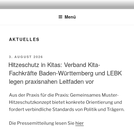
Zum
LANDESELTERNBEIRATS
Inhalt
KINDERTAGESBETREUUNG BW
Menü
springen
AKTUELLES
VERÖFFENTLICHT
3. AUGUST 2026
AM
Hitzeschutz in Kitas: Verband Kita-
Fachkräfte Baden-Württemberg und LEBK
legen praxisnahen Leitfaden vor
Aus der Praxis für die Praxis: Gemeinsames Muster-
Hitzeschutzkonzept bietet konkrete Orientierung und
fordert verbindliche Standards von Politik und Trägern.
Die Pressemitteilung lesen Sie
hier