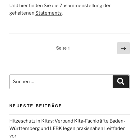
Und hier finden Sie die Zusammenstellung der
gehaltenen
Statements
.
Seitennummerierung
Näch
Seite
1
Seite
der
Beiträge
Suchen
Suche
nach:
NEUESTE BEITRÄGE
Hitzeschutz in Kitas: Verband Kita-Fachkräfte Baden-
Württemberg und LEBK legen praxisnahen Leitfaden
vor