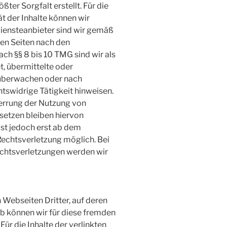
ßter Sorgfalt erstellt. Für die
ät der Inhalte können wir
iensteanbieter sind wir gemäß
sen Seiten nach den
ch §§ 8 bis 10 TMG sind wir als
t, übermittelte oder
 überwachen oder nach
htswidrige Tätigkeit hinweisen.
errung der Nutzung von
setzen bleiben hiervon
ist jedoch erst ab dem
Rechtsverletzung möglich. Bei
htsverletzungen werden wir
 Webseiten Dritter, auf deren
lb können wir für diese fremden
ür die Inhalte der verlinkten