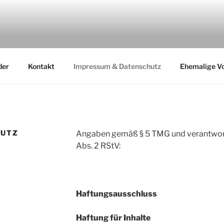
TERNBEIRATS
GESBETREUUNG BW
der
Kontakt
Impressum & Datenschutz
Ehemalige Vo
HUTZ
Angaben gemäß § 5 TMG und verantwortli
Abs. 2 RStV:
Haftungsausschluss
Haftung für Inhalte