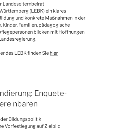
r Landeselternbeirat
ürttemberg (LEBK) ein klares
 Bildung und konkrete Maßnahmen in der
 Kinder, Familien, pädagogische
pflegepersonen blicken mit Hoffnungen
Landesregierung.
ier des LEBK finden Sie
hier
ndierung: Enquete-
vereinbaren
der Bildungspolitik
ne Vorfestlegung auf Zielbild