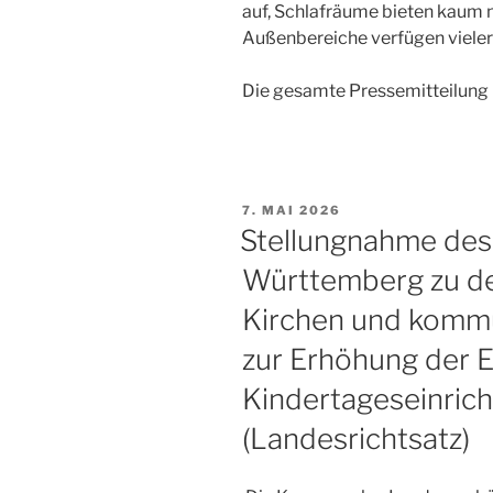
auf, Schlafräume bieten kaum 
Außenbereiche verfügen vielero
Die gesamte Pressemitteilung 
VERÖFFENTLICHT
7. MAI 2026
AM
Stellungnahme de
Württemberg zu d
Kirchen und komm
zur Erhöhung der E
Kindertageseinric
(Landesrichtsatz)