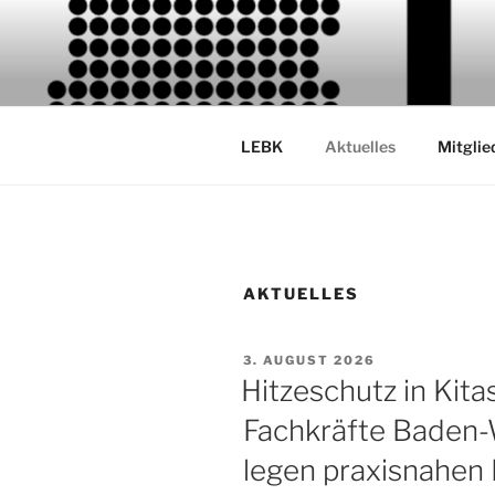
Zum
Inhalt
LANDESEL
springen
KINDERTA
LEBK
Aktuelles
Mitglie
AKTUELLES
VERÖFFENTLICHT
3. AUGUST 2026
AM
Hitzeschutz in Kita
Fachkräfte Baden
legen praxisnahen 