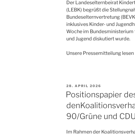
Der Landeselternbeirat Kind
(LEBK) begrüßt die Stellungna
Bundeselternvertretung (BEVKI
inklusives Kinder- und Jugendhi
Woche im Bundesministerium fü
und Jugend diskutiert wurde.
Unsere Pressemitteilung lesen
VERÖFFENTLICHT
28. APRIL 2026
AM
Positionspapier de
denKoalitionsverh
90/Grüne und CD
Im Rahmen der Koalitionsverh