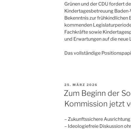
Grünen und der CDU fordert de
Kindertagesbetreuung Baden-W
Bekenntnis zur frühkindlichen
kommenden Legislaturperiode.
Fachkräfte sowie Kindertages
und Erwartungen auf die neue 
Das vollständige Positionspap
VERÖFFENTLICHT
25. MÄRZ 2026
AM
Zum Beginn der So
Kommission jetzt 
– Zukunftssichere Ausrichtung 
– Ideologiefreie Diskussion oh