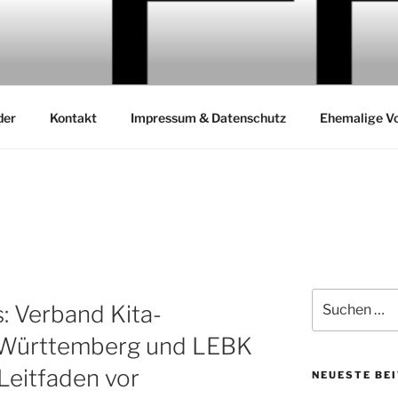
TERNBEIRATS
GESBETREUUNG BW
der
Kontakt
Impressum & Datenschutz
Ehemalige Vo
Suchen
s: Verband Kita-
nach:
-Württemberg und LEBK
Leitfaden vor
NEUESTE BE