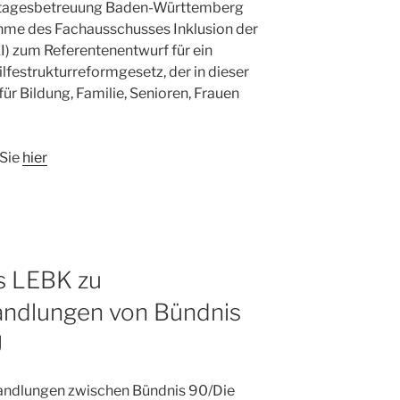
ertagesbetreuung Baden-Württemberg
hme des Fachausschusses Inklusion der
) zum Referentenentwurf für ein
lfestrukturreformgesetz, der in dieser
r Bildung, Familie, Senioren, Frauen
 Sie
hier
s LEBK zu
andlungen von Bündnis
U
andlungen zwischen Bündnis 90/Die