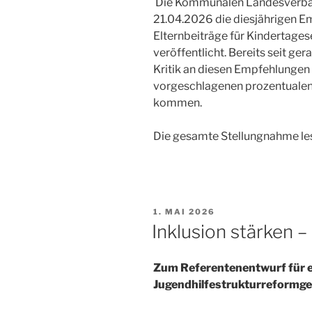
Die Kommunalen Landesverbän
21.04.2026 die diesjährigen E
Elternbeiträge für Kindertage
veröffentlicht. Bereits seit ger
Kritik an diesen Empfehlungen g
vorgeschlagenen prozentuale
kommen.
Die gesamte Stellungnahme le
VERÖFFENTLICHT
1. MAI 2026
AM
Inklusion stärken –
Zum Referentenentwurf für ei
Jugendhilfestrukturreformg