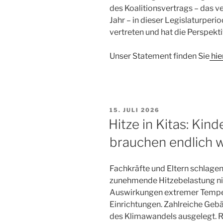
des Koalitionsvertrags – das ve
Jahr – in dieser Legislaturper
vertreten und hat die Perspekti
Unser Statement finden Sie
hie
VERÖFFENTLICHT
15. JULI 2026
AM
Hitze in Kitas: Kin
brauchen endlich 
Fachkräfte und Eltern schlagen
zunehmende Hitzebelastung nic
Auswirkungen extremer Tempera
Einrichtungen. Zahlreiche Gebä
des Klimawandels ausgelegt. R