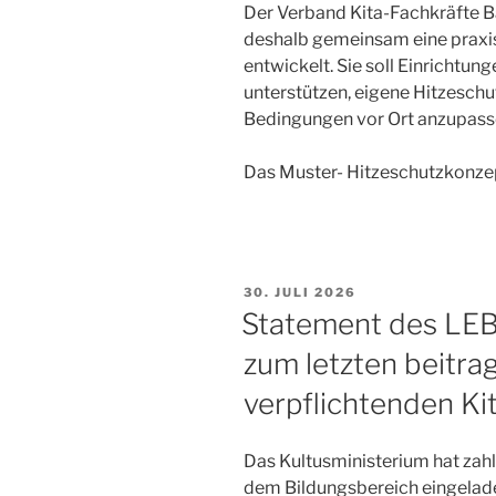
Der Verband Kita-Fachkräfte
deshalb gemeinsam eine praxi
entwickelt. Sie soll Einrichtun
unterstützen, eigene Hitzesch
Bedingungen vor Ort anzupass
Das Muster- Hitzeschutzkonzep
VERÖFFENTLICHT
30. JULI 2026
AM
Statement des LE
zum letzten beitra
verpflichtenden Ki
Das Kultusministerium hat zah
dem Bildungsbereich eingelade