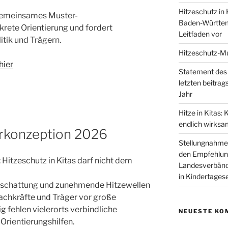
Hitzeschutz in 
: Gemeinsames Muster-
Baden-Württem
krete Orientierung und fordert
Leitfaden vor
itik und Trägern.
Hitzeschutz-M
hier
Statement des
letzten beitrag
Jahr
Hitze in Kitas:
endlich wirks
rkonzeption 2026
Stellungnahme
den Empfehlun
Hitzeschutz in Kitas darf nicht dem
Landesverbände
in Kindertages
eschattung und zunehmende Hitzewellen
achkräfte und Träger vor große
g fehlen vielerorts verbindliche
NEUESTE KO
Orientierungshilfen.